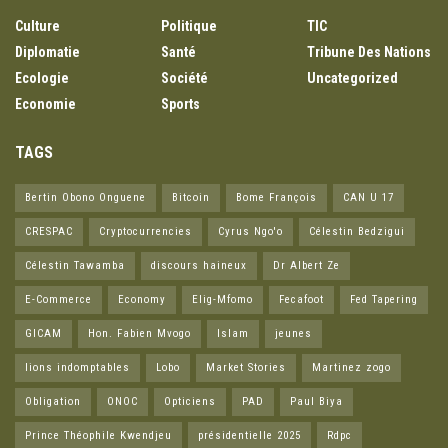
Culture
Politique
TIC
Diplomatie
Santé
Tribune Des Nations
Ecologie
Société
Uncategorized
Economie
Sports
TAGS
Bertin Obono Onguene
Bitcoin
Bome François
CAN U 17
CRESPAC
Cryptocurrencies
Cyrus Ngo'o
Célestin Bedzigui
Célestin Tawamba
discours haineux
Dr Albert Ze
E-Commerce
Economy
Elig-Mfomo
Fecafoot
Fed Tapering
GICAM
Hon. Fabien Mvogo
Islam
jeunes
lions indomptables
Lobo
Market Stories
Martinez zogo
Obligation
ONOC
Opticiens
PAD
Paul Biya
Prince Théophile Kwendjeu
présidentielle 2025
Rdpc