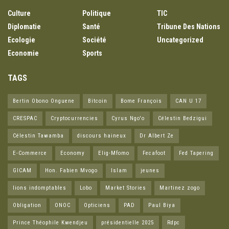
Culture
Politique
TIC
Diplomatie
Santé
Tribune Des Nations
Ecologie
Société
Uncategorized
Economie
Sports
TAGS
Bertin Obono Onguene
Bitcoin
Bome François
CAN U 17
CRESPAC
Cryptocurrencies
Cyrus Ngo'o
Célestin Bedzigui
Célestin Tawamba
discours haineux
Dr Albert Ze
E-Commerce
Economy
Elig-Mfomo
Fecafoot
Fed Tapering
GICAM
Hon. Fabien Mvogo
Islam
jeunes
lions indomptables
Lobo
Market Stories
Martinez zogo
Obligation
ONOC
Opticiens
PAD
Paul Biya
Prince Théophile Kwendjeu
présidentielle 2025
Rdpc