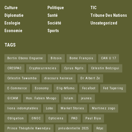
Culture
Politique
TIC
Diplomatie
Santé
Tribune Des Nations
Ecologie
Société
Uncategorized
Economie
Sports
TAGS
Bertin Obono Onguene
Bitcoin
Bome François
CAN U 17
CRESPAC
Cryptocurrencies
Cyrus Ngo'o
Célestin Bedzigui
Célestin Tawamba
discours haineux
Dr Albert Ze
E-Commerce
Economy
Elig-Mfomo
Fecafoot
Fed Tapering
GICAM
Hon. Fabien Mvogo
Islam
jeunes
lions indomptables
Lobo
Market Stories
Martinez zogo
Obligation
ONOC
Opticiens
PAD
Paul Biya
Prince Théophile Kwendjeu
présidentielle 2025
Rdpc