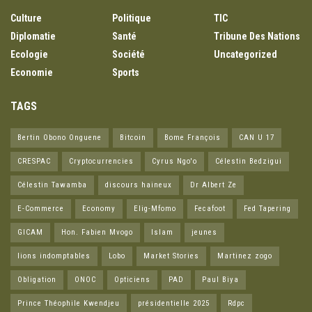
Culture
Politique
TIC
Diplomatie
Santé
Tribune Des Nations
Ecologie
Société
Uncategorized
Economie
Sports
TAGS
Bertin Obono Onguene
Bitcoin
Bome François
CAN U 17
CRESPAC
Cryptocurrencies
Cyrus Ngo'o
Célestin Bedzigui
Célestin Tawamba
discours haineux
Dr Albert Ze
E-Commerce
Economy
Elig-Mfomo
Fecafoot
Fed Tapering
GICAM
Hon. Fabien Mvogo
Islam
jeunes
lions indomptables
Lobo
Market Stories
Martinez zogo
Obligation
ONOC
Opticiens
PAD
Paul Biya
Prince Théophile Kwendjeu
présidentielle 2025
Rdpc