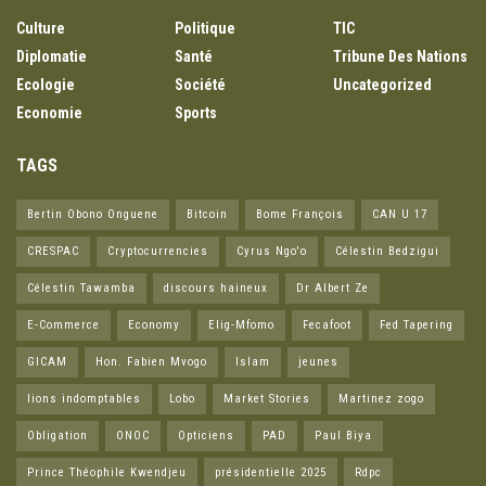
Culture
Politique
TIC
Diplomatie
Santé
Tribune Des Nations
Ecologie
Société
Uncategorized
Economie
Sports
TAGS
Bertin Obono Onguene
Bitcoin
Bome François
CAN U 17
CRESPAC
Cryptocurrencies
Cyrus Ngo'o
Célestin Bedzigui
Célestin Tawamba
discours haineux
Dr Albert Ze
E-Commerce
Economy
Elig-Mfomo
Fecafoot
Fed Tapering
GICAM
Hon. Fabien Mvogo
Islam
jeunes
lions indomptables
Lobo
Market Stories
Martinez zogo
Obligation
ONOC
Opticiens
PAD
Paul Biya
Prince Théophile Kwendjeu
présidentielle 2025
Rdpc